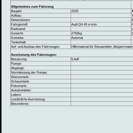
Allgemeines zum Fahrzeug
Baujahr
2025
Aufbau:
Dimensionen:
B
Fahrgestell:
Audi Q4 45 e-tron
Radstand:
L
Gewicht:
2750kg
Getriebe:
Automat
Tankinhalt:
Auf- und Ausbau des Fahrzeuges:
Hilfsmaterial für Einsatzleiter, Absperrmater
Ausrüstung des Fahrzeuges:
Besatzung:
5 AdF
Pumpe:
Abgänge:
Normleistung der Pumpe:
Wassertank:
Schaumtank:
Pulvertank:
Autodrehleiter:
Leitern:
zusätzliche Ausrüstung:
Besonderes: