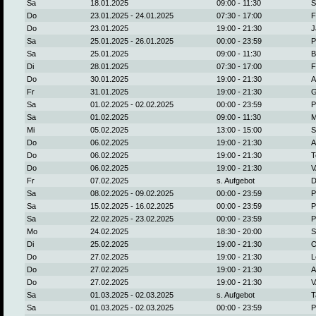
Sa
18.01.2025
09:00 - 11:30
S
Do
23.01.2025 - 24.01.2025
07:30 - 17:00
F
Do
23.01.2025
19:00 - 21:30
J
Sa
25.01.2025 - 26.01.2025
00:00 - 23:59
P
Sa
25.01.2025
09:00 - 11:30
B
Di
28.01.2025
07:30 - 17:00
F
Do
30.01.2025
19:00 - 21:30
A
Fr
31.01.2025
19:00 - 21:30
G
Sa
01.02.2025 - 02.02.2025
00:00 - 23:59
P
Sa
01.02.2025
09:00 - 11:30
M
Mi
05.02.2025
13:00 - 15:00
S
Do
06.02.2025
19:00 - 21:30
A
Do
06.02.2025
19:00 - 21:30
T
Do
06.02.2025
19:00 - 21:30
V
Fr
07.02.2025
s. Aufgebot
D
Sa
08.02.2025 - 09.02.2025
00:00 - 23:59
P
Sa
15.02.2025 - 16.02.2025
00:00 - 23:59
P
Sa
22.02.2025 - 23.02.2025
00:00 - 23:59
P
Mo
24.02.2025
18:30 - 20:00
S
Di
25.02.2025
19:00 - 21:30
O
Do
27.02.2025
19:00 - 21:30
L
Do
27.02.2025
19:00 - 21:30
A
Do
27.02.2025
19:00 - 21:30
V
Sa
01.03.2025 - 02.03.2025
s. Aufgebot
T
Sa
01.03.2025 - 02.03.2025
00:00 - 23:59
P