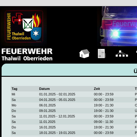
Hauptseite
Übungen
Organigramm
F
Tag
Datum
Zeit
T
Mi
01.01.2025 - 02.01.2025
00:00 - 23:59
P
Sa
04.01.2025 - 05.01.2025
00:00 - 23:59
P
Mo
06.01.2025
19:00 - 21:30
O
Do
09.01.2025
19:00 - 21:30
Ü
Sa
11.01.2025 - 12.01.2025
00:00 - 23:59
P
Sa
11.01.2025
09:00 - 11:30
A
Do
16.01.2025
19:00 - 21:30
F
Sa
18.01.2025 - 19.01.2025
00:00 - 23:59
P