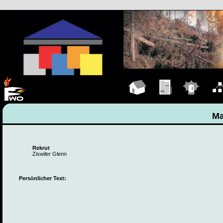
Hauptseite
Übungen
Einsätze
Organ
Ma
Rekrut
Ziswiler Glenn
Persönlicher Text: