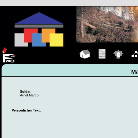
Hauptseite
Übungen
Einsätze
Organ
Ma
Soldat
Arnet Marco
Persönlicher Text: