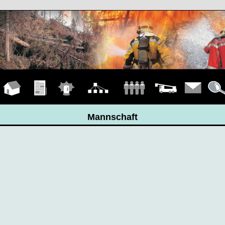
Hauptseite
Übungen
Einsätze
Organigramm
Mannschaft
Fahrzeuge
Kontakt
Detail
Mannschaft