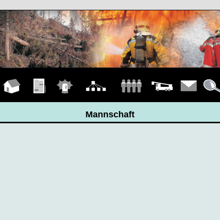
Hauptseite
Übungen
Einsätze
Organigramm
Mannschaft
Fahrzeuge
Kontakt
Detail
Mannschaft