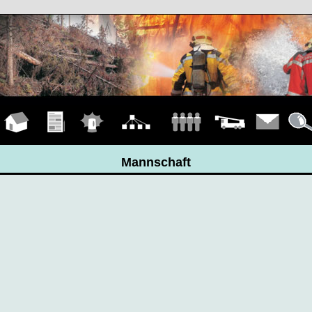
Hauptseite
Übungen
Einsätze
Organigramm
Mannschaft
Fahrzeuge
Kontakt
Detail
Mannschaft