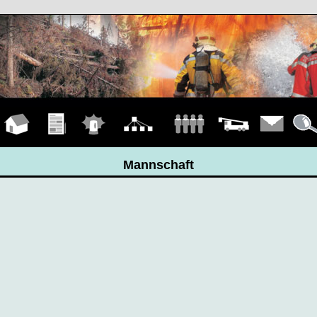
Hauptseite
Übungen
Einsätze
Organigramm
Mannschaft
Fahrzeuge
Kontakt
Detail
Mannschaft