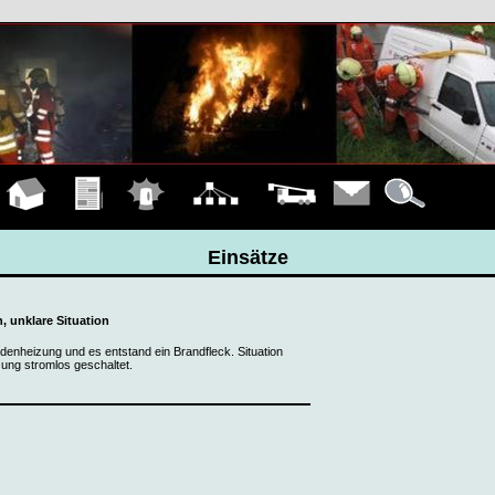
Hauptseite
Übungen
Einsätze
Organigramm
Fahrzeuge
Kontakt
Details
Einsätze
, unklare Situation
odenheizung und es entstand ein Brandfleck. Situation
ung stromlos geschaltet.