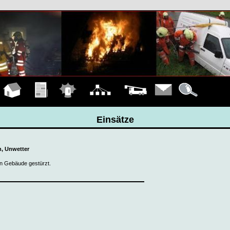
Hauptseite
Übungen
Einsätze
Organigramm
Fahrzeuge
Kontakt
Details
Einsätze
n, Unwetter
in Gebäude gestürzt.