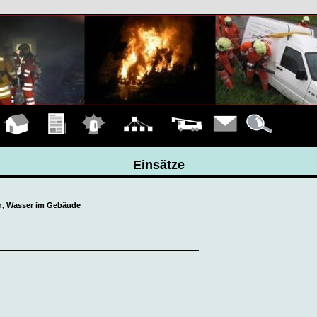
Hauptseite
Übungen
Einsätze
Organigramm
Fahrzeuge
Kontakt
Details
Einsätze
en, Wasser im Gebäude