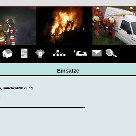
Hauptseite
Übungen
Einsätze
Organigramm
Fahrzeuge
Kontakt
Details
Einsätze
en, Rauchentwicklung
.