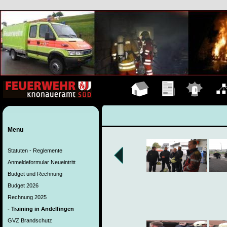
Hauptseite
Übungen
Einsätze
Organ
Menu
Statuten - Reglemente
Anmeldeformular Neueintritt
Budget und Rechnung
Budget 2026
Rechnung 2025
- Training in Andelfingen
GVZ Brandschutz