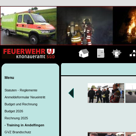
Hauptseite
Übungen
Einsätze
Organ
Menu
Statuten - Reglemente
Anmeldeformular Neueintritt
Budget und Rechnung
Budget 2026
Rechnung 2025
- Training in Andelfingen
GVZ Brandschutz