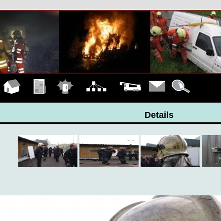
Hauptseite
Übungen
Einsätze
Organigramm
Fahrzeuge
Kontakt
Details
Details