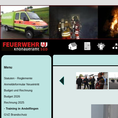
Hauptseite
Übungen
Einsätze
Organ
Menu
Statuten - Reglemente
Anmeldeformular Neueintritt
Budget und Rechnung
Budget 2026
Rechnung 2025
- Training in Andelfingen
GVZ Brandschutz