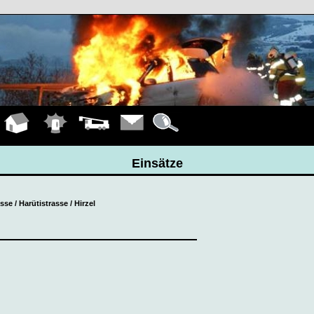
Hauptseite
Einsätze
Fahrzeuge
Kontakt
Details
Einsätze
se / Harütistrasse / Hirzel