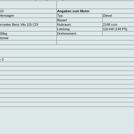
10
Angaben zum Motor
eferwagen
Typ:
Diesel
Bauart:
rcedes Benz Vito 115 CDI
Hubraum:
2148 ccm
Leistung:
110 kW (149 PS)
00kg
Drehmoment:
tomat
+ 3