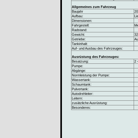
Allgemeines zum Fahrzeug
Baujahr
20
Aufbau:
Li
Dimensionen:
Fahrgestell:
Me
Radstand:
Gewicht:
32
Getriebe:
Au
Tankinhalt:
Auf- und Ausbau des Fahrzeuges:
Ausrüstung des Fahrzeuges:
Besatzung:
2 
Pumpe:
Abgänge:
Normleistung der Pumpe:
Wassertank:
Schaumtank:
Pulvertank:
Autodrehleiter:
Leitern:
zusätzliche Ausrüstung:
Besonderes: