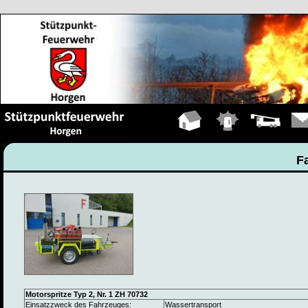
Hauptseite
Einsätze
Fahrzeuge
Kont
F
Motorspritze Typ 2, Nr. 1 ZH 70732
Einsatzzweck des Fahrzeuges:
Wassertransport