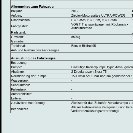
Allgemeines zum Fahrzeug
Baujahr
2012
Aufbau:
Ziegler-Motorspritze ULTRA-POWER
Dimensionen:
L = 3.35m, B = 1.8m, H = 1.35m
B
VOGT Transportwagen mit Rückmatic-
Fahrgestell:
Auflaufbremse
Radstand:
L
Gewicht:
850kg
Getriebe:
Tankinhalt:
Benzin Bleifrei 95
Auf- und Ausbau des Fahrzeuges:
Ausrüstung des Fahrzeuges:
Besatzung:
-
Pumpe:
Einstufige Kreiselpumpe Typ2, Ansaugvorr
Abgänge:
2 Druckstutzen Storz 75
Normleistung der Pumpe:
1500l/min bei 10bar und 3m geodätischer
Wassertank:
-
Schaumtank:
-
Pulvertank:
-
Autodrehleiter:
-
Leitern:
-
zusätzliche Ausrüstung:
Alukiste für das Zubehör. Verladerampe zu
Alle mit Fahrausweis Kategorie B sind ber
Besonderes:
Verkehrszulassungsverordnung).