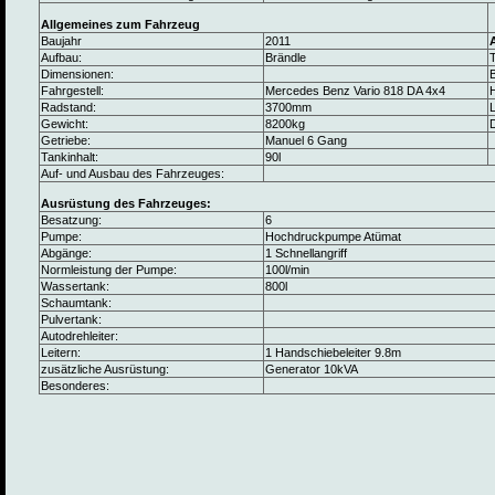
Allgemeines zum Fahrzeug
Baujahr
2011
Aufbau:
Brändle
Dimensionen:
B
Fahrgestell:
Mercedes Benz Vario 818 DA 4x4
Radstand:
3700mm
L
Gewicht:
8200kg
Getriebe:
Manuel 6 Gang
Tankinhalt:
90l
Auf- und Ausbau des Fahrzeuges:
Ausrüstung des Fahrzeuges:
Besatzung:
6
Pumpe:
Hochdruckpumpe Atümat
Abgänge:
1 Schnellangriff
Normleistung der Pumpe:
100l/min
Wassertank:
800l
Schaumtank:
Pulvertank:
Autodrehleiter:
Leitern:
1 Handschiebeleiter 9.8m
zusätzliche Ausrüstung:
Generator 10kVA
Besonderes: