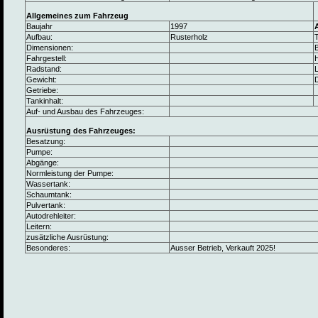
Allgemeines zum Fahrzeug
Baujahr
1997
Aufbau:
Rusterholz
Dimensionen:
B
Fahrgestell:
Radstand:
L
Gewicht:
Getriebe:
Tankinhalt:
Auf- und Ausbau des Fahrzeuges:
Ausrüstung des Fahrzeuges:
Besatzung:
Pumpe:
Abgänge:
Normleistung der Pumpe:
Wassertank:
Schaumtank:
Pulvertank:
Autodrehleiter:
Leitern:
zusätzliche Ausrüstung:
Besonderes:
Ausser Betrieb, Verkauft 2025!