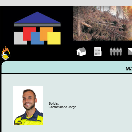
Hauptseite
Übungen
Mannschaft
Kon
Ma
Soldat
Carraminana Jorge