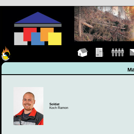
Hauptseite
Übungen
Mannschaft
Kon
Ma
Soldat
Koch Ramon