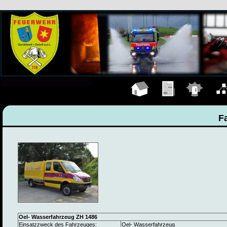
Hauptseite
Übungen
Einsätze
Organ
F
Oel- Wasserfahrzeug ZH 1486
Einsatzzweck des Fahrzeuges:
Oel- Wasserfahrzeug