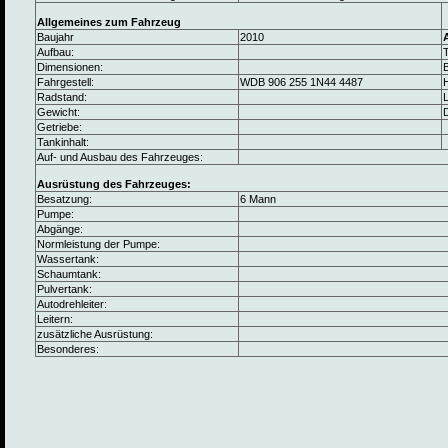
Allgemeines zum Fahrzeug
Baujahr
2010
Aufbau:
Dimensionen:
B
Fahrgestell:
WDB 906 255 1N44 4487
Radstand:
L
Gewicht:
Getriebe:
Tankinhalt:
Auf- und Ausbau des Fahrzeuges:
Ausrüstung des Fahrzeuges:
Besatzung:
6 Mann
Pumpe:
Abgänge:
Normleistung der Pumpe:
Wassertank:
Schaumtank:
Pulvertank:
Autodrehleiter:
Leitern:
zusätzliche Ausrüstung:
Besonderes: