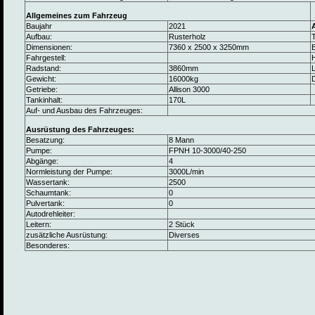
Allgemeines zum Fahrzeug
Baujahr
2021
Aufbau:
Rusterholz
Dimensionen:
7360 x 2500 x 3250mm
B
Fahrgestell:
Radstand:
3860mm
L
Gewicht:
16000kg
Getriebe:
Allison 3000
Tankinhalt:
170L
Auf- und Ausbau des Fahrzeuges:
Ausrüstung des Fahrzeuges:
Besatzung:
8 Mann
Pumpe:
FPNH 10-3000/40-250
Abgänge:
4
Normleistung der Pumpe:
3000L/min
Wassertank:
2500
Schaumtank:
0
Pulvertank:
0
Autodrehleiter:
Leitern:
2 Stück
zusätzliche Ausrüstung:
Diverses
Besonderes: