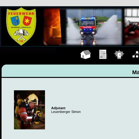
Hauptseite
Übungen
Einsätze
Organ
Ma
Adjutant
Leuenberger Simon