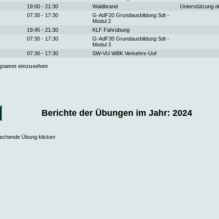
19:00 - 21:30
Waldbrand
Unterstützung 
07:30 - 17:30
G-AdF20 Grundausbildung Sdt -
Modul 2
19:45 - 21:30
KLF Fahrübung
07:30 - 17:30
G-AdF30 Grundausbildung Sdt -
Modul 3
07:30 - 17:30
SW-VU WBK Verkehrs-Uof
ogramm einzusehen
Berichte der Übungen im Jahr: 2024
prechende Übung klicken