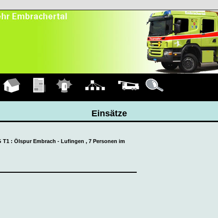
Hauptseite
Übungen
Einsätze
Organigramm
Fahrzeuge
Details
Einsätze
G T1 : Ölspur Embrach - Lufingen , 7 Personen im