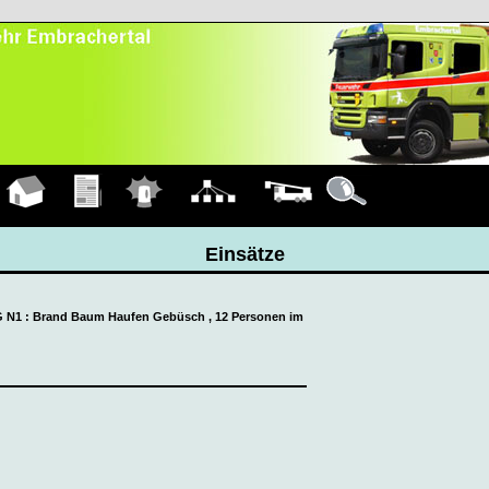
Hauptseite
Übungen
Einsätze
Organigramm
Fahrzeuge
Details
Einsätze
AG N1 : Brand Baum Haufen Gebüsch , 12 Personen im