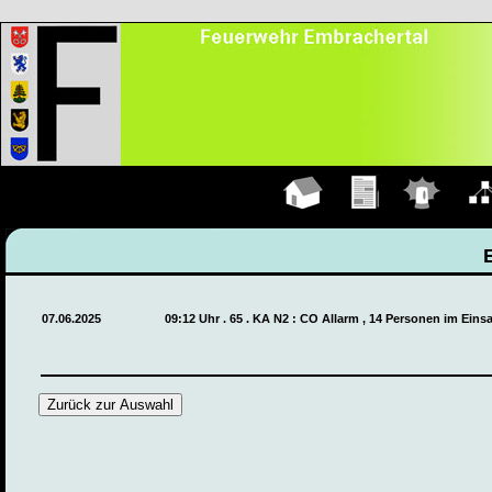
Hauptseite
Übungen
Einsätze
Organ
07.06.2025
09:12 Uhr . 65 . KA N2 : CO Allarm , 14 Personen im Eins
Zurück zur Auswahl