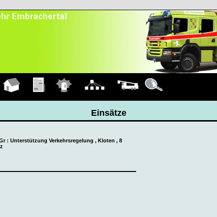
Hauptseite
Übungen
Einsätze
Organigramm
Fahrzeuge
Details
Einsätze
k-Gr : Unterstützung Verkehrsregelung , Kloten , 8
tz