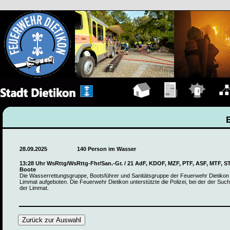
Hauptseite
Übungen
Einsätze
Organ
28.09.2025
140 Person im Wasser
13:28 Uhr WsRttg/WsRttg-Fhr/San.-Gr. / 21 AdF, KDOF, MZF, PTF, ASF, MTF, S
Boote
Die Wasserrettungsgruppe, Bootsführer und Sanitätsgruppe der Feuerwehr Dietikon
Limmat aufgeboten. Die Feuerwehr Dietikon unterstützte die Polizei, bei der der Such
der Limmat.
Zurück zur Auswahl