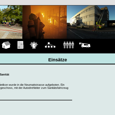
Hauptseite
Übungen
Einsätze
Organigramm
Mannschaft
Fahrzeuge
Einsätze
Sanität
L
ietikon wurde in die Neumattstrasse aufgeboten. Ein
geschoss, mit der Autodrehleiter zum Sanitätsfahrzeug