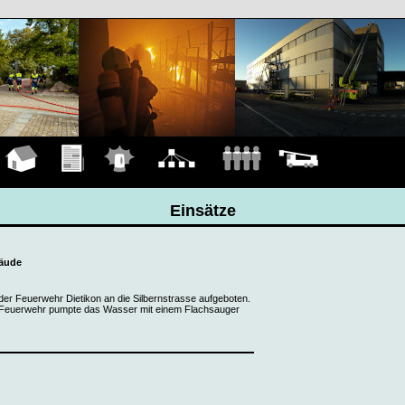
Hauptseite
Übungen
Einsätze
Organigramm
Mannschaft
Fahrzeuge
Einsätze
äude
er Feuerwehr Dietikon an die Silbernstrasse aufgeboten.
 Feuerwehr pumpte das Wasser mit einem Flachsauger