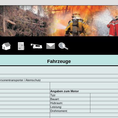
Hauptseite
Übungen
Fahrzeuge
Kontakt
Details
Fahrzeuge
rsonentransporter / Atemschutz
Angaben zum Motor
Typ:
Bauart:
Hubraum:
Leistung:
Drehmoment: