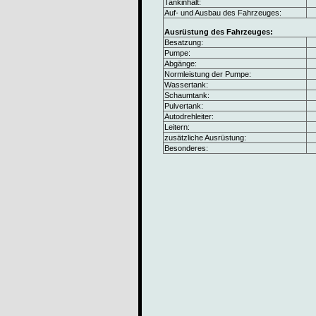
Tankinhalt:
Auf- und Ausbau des Fahrzeuges:
Ausrüstung des Fahrzeuges:
Besatzung:
Pumpe:
Abgänge:
Normleistung der Pumpe:
Wassertank:
Schaumtank:
Pulvertank:
Autodrehleiter:
Leitern:
zusätzliche Ausrüstung:
Besonderes: