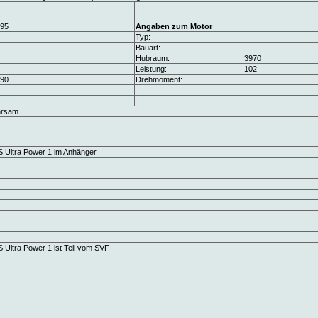
95
Angaben zum Motor
Typ:
Bauart:
Hubraum:
3970
Leistung:
102
90
Drehmoment:
hrsam
 Ultra Power 1 im Anhänger
 Ultra Power 1 ist Teil vom SVF