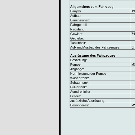
Allgemeines zum Fahrzeug
Baujahr
19
Aufbau:
Dimensionen:
Fahrgestell:
Radstand:
Gewicht:
74
Getriebe:
Tankinhalt:
Auf- und Ausbau des Fahrzeuges:
E
Ausrüstung des Fahrzeuges:
Besatzung:
Pumpe:
MS
Abgänge:
Normleistung der Pumpe:
Wassertank:
Schaumtank:
Pulvertank:
Autodrehleiter:
Leitern:
zusätzliche Ausrüstung:
Besonderes:
MS