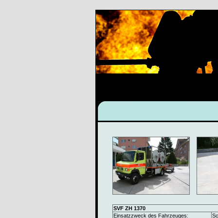
SVF ZH 1370
Einsatzzweck des Fahrzeuges:
Sc