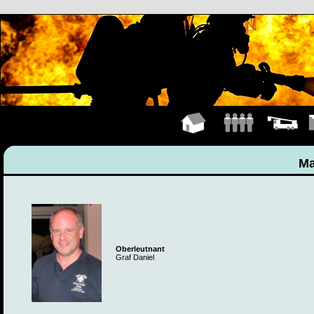
Hauptseite
Mannschaft
Fahrzeuge
K
Ma
Oberleutnant
Graf Daniel